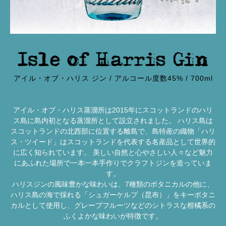
アイル・オブ・ハリス ジン / アルコール度数45% / 700ml
アイル・オブ・ハリス蒸溜所は2015年にスコットランドのハリ
ス島に島内初となる蒸溜所として設立されました。 ハリス島は
スコットランドの北西部に位置する離島で、島特産の織物「ハリ
ス・ツイード」はスコットランドを代表する名産品として世界的
に広く知られています。 美しい自然と心やさしい人々など魅力
にあふれた場所で一本一本手作りでクラフトジンを造っていま
す。
ハリスジンの風味豊かな味わいは、7種類のボタニカルの他に、
ハリス島の海で採れる「シュガーケルプ（昆布）」をキーボタニ
カルとして使用し、グレープフルーツなどのシトラスな柑橘系の
ふくよかな味わいが特徴です。